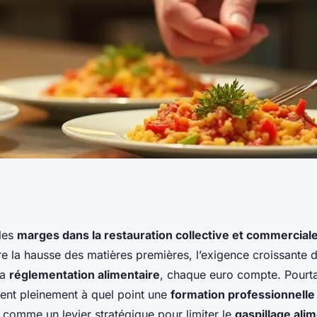
limentaire :
 les
marges dans la restauration collective et commercial
ntre la hausse des matières premières, l’exigence croissante d
inancières en
la
réglementation alimentaire
, chaque euro compte. Pourta
sent pleinement à quel point une
formation professionnelle
 comme un levier stratégique pour limiter le
gaspillage ali