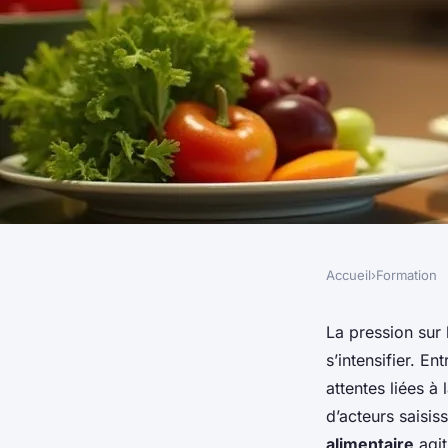
Accueil
›
Formation
FORMATION
Formation hygiène a
La pression sur
s’intensifier. E
réduire les pertes f
attentes liées à 
d’acteurs saisis
alimentaire
agit