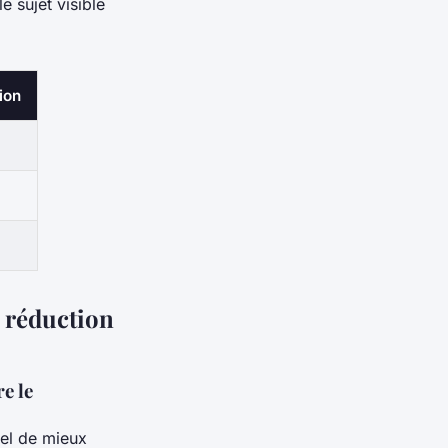
e sujet visible
ion
a réduction
e le
el de mieux