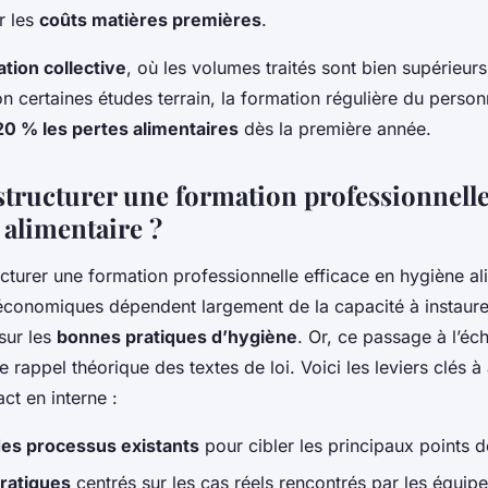
r les
coûts matières premières
.
ation collective
, où les volumes traités sont bien supérieurs,
on certaines études terrain, la formation régulière du perso
20 % les pertes alimentaires
dès la première année.
ructurer une formation professionnelle 
 alimentaire ?
conomiques dépendent largement de la capacité à instaure
sur les
bonnes pratiques d’hygiène
. Or, ce passage à l’é
e rappel théorique des textes de loi. Voici les leviers clés à
ct en interne :
es processus existants
pour cibler les principaux points d
pratiques
centrés sur les cas réels rencontrés par les équip