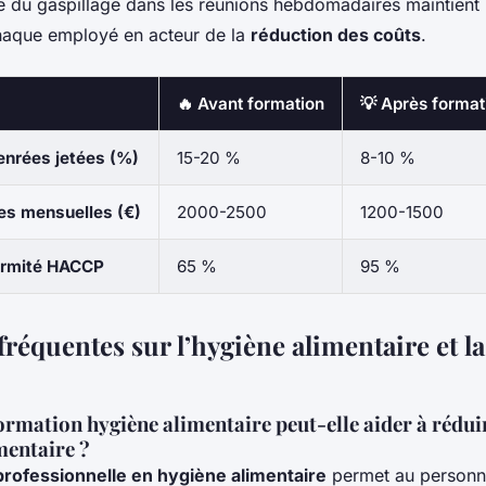
se du gaspillage dans les réunions hebdomadaires maintient l
haque employé en acteur de la
réduction des coûts
.
🔥 Avant formation
💡 Après format
enrées jetées (%)
15-20 %
8-10 %
es mensuelles (€)
2000-2500
1200-1500
ormité HACCP
65 %
95 %
réquentes sur l’hygiène alimentaire et l
rmation hygiène alimentaire peut-elle aider à réduir
mentaire ?
professionnelle en hygiène alimentaire
permet au personn