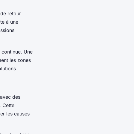
de retour
ite à une
ussions
n continue. Une
ent les zones
olutions
 avec des
. Cette
ier les causes