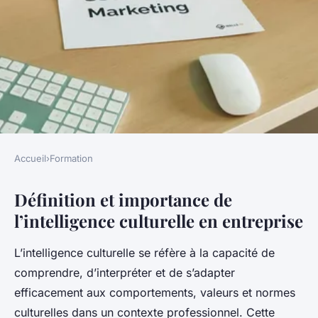
Accueil
›
Formation
FORMATION
Définition et importance de
Développer l'Intelligence
l’intelligence culturelle en entreprise
Culturelle en Entreprise : Le
Pouvoir Transformateur de la
L’intelligence culturelle se réfère à la capacité de
Formation
comprendre, d’interpréter et de s’adapter
efficacement aux comportements, valeurs et normes
Mathieu
•
14 octobre 2025
•
4 min de lecture
culturelles dans un contexte professionnel. Cette