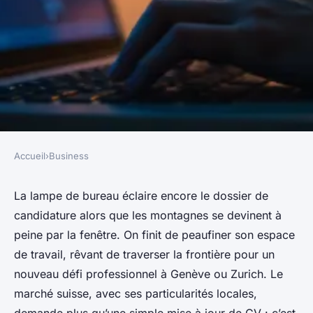
Accueil
›
Business
BUSINESS
10 astuces pour dénicher des
La lampe de bureau éclaire encore le dossier de
candidature alors que les montagnes se devinent à
offres d'emploi en Suisse
peine par la fenêtre. On finit de peaufiner son espace
de travail, rêvant de traverser la frontière pour un
Meissa
•
14/04/2026 12:54
•
12 min de lecture
nouveau défi professionnel à Genève ou Zurich. Le
marché suisse, avec ses particularités locales,