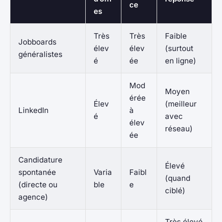
ce
es
Très
Très
Faible
Jobboards
élev
élev
(surtout
généralistes
é
ée
en ligne)
Mod
Moyen
érée
Élev
(meilleur
LinkedIn
à
é
avec
élev
réseau)
ée
Candidature
Élevé
spontanée
Varia
Faibl
(quand
(directe ou
ble
e
ciblé)
agence)
Très élevé