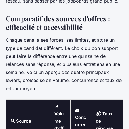
réseau, sans passer par les jobboards grand public.
Comparatif des sources d'offres :
efficacité et accessibilité
Chaque canal a ses forces, ses limites, et attire un
type de candidat différent. Le choix du bon support
peut faire la différence entre une quinzaine de
relances sans réponse, et plusieurs entretiens en une
semaine. Voici un aperçu des quatre principaux
leviers, croisés selon volume, concurrence et taux de
retour moyen.
📌
👥
Volu
📬 Taux
Conc
🔍 Source
me
de
urren
d’offr
réponse