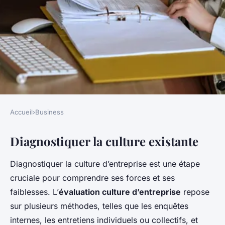
Accueil
›
Business
BUSINESS
Diagnostiquer la culture existante
Comment une entreprise
peut-elle améliorer sa culture
Diagnostiquer la culture d’entreprise est une étape
d'entreprise ?
cruciale pour comprendre ses forces et ses
faiblesses. L’
évaluation culture d’entreprise
repose
Charlotte
•
14 octobre 2025
•
2 min de lecture
sur plusieurs méthodes, telles que les enquêtes
internes, les entretiens individuels ou collectifs, et