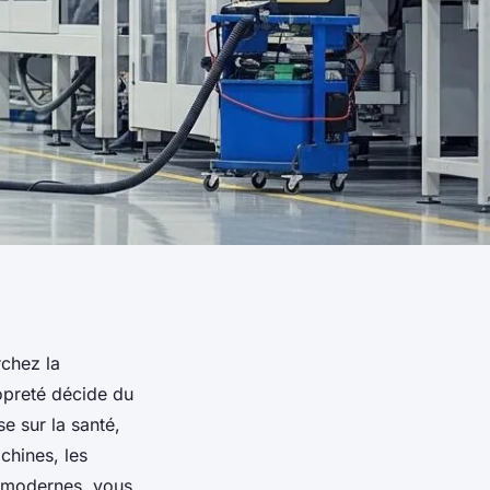
rchez la
ropreté décide du
e sur la santé,
chines, les
s modernes, vous