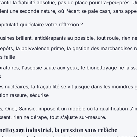
rantir la fiabilité absolue, pas de place pour l'à-peu-près. U
ient une seconde nature, où l'écart se paie cash, sans appe
itulatif qui éclaire votre réflexion ?
usines brillent, antidérapants au possible, tout roule, rien ne
repôts, la polyvalence prime, la gestion des marchandises 
 faille
oratoires, l'asepsie saute aux yeux, le bionettoyage ne lai
s
s nucléaires, la traçabilité se vit jusque dans les moindres g
ion rassure, sécurise
, Onet, Samsic, imposent un modèle où la qualification s'i
issent, rien ne dérape, tout s'ajuste sur-mesure.
nettoyage industriel, la pression sans relâche