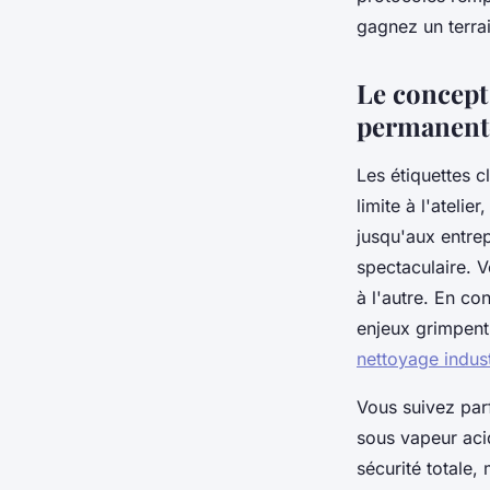
Laure
•
19 février 2026
•
9 min de lecture
gagnez un terrai
Le concept
permanent
Les étiquettes c
limite à l'ateli
jusqu'aux entrep
spectaculaire. V
à l'autre. En co
enjeux grimpent
nettoyage indust
Vous suivez par
sous vapeur aci
sécurité totale,