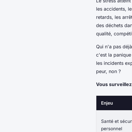
Le stress attei
les accidents, l
retards, les arr
des déchets dang
qualité, compéti
Qui n'a pas déjà
c'est la paniqu
les incidents ex
peur, non ?
Vous surveillez 
Enjeu
Santé et sécur
personnel