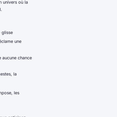
n univers où la
l.
 glisse
réclame une
sse aucune chance
estes, la
mpose, les