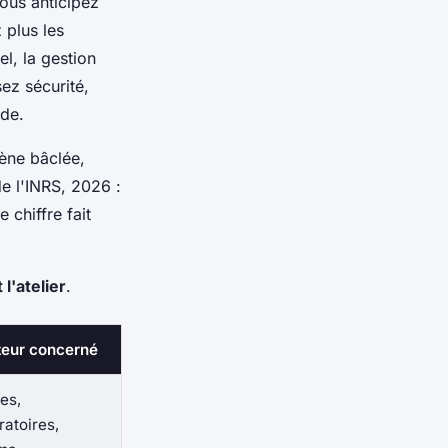
ous anticipez
 plus les
l, la gestion
ez sécurité,
ide.
iène bâclée,
e l'INRS, 2026 :
 chiffre fait
l'atelier
.
teur concerné
es,
ratoires,