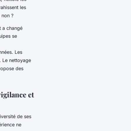
ahissent les
 non ?
rt a changé
uipes se
onnées. Les
e. Le nettoyage
propose des
igilance et
iversité de ses
érience ne