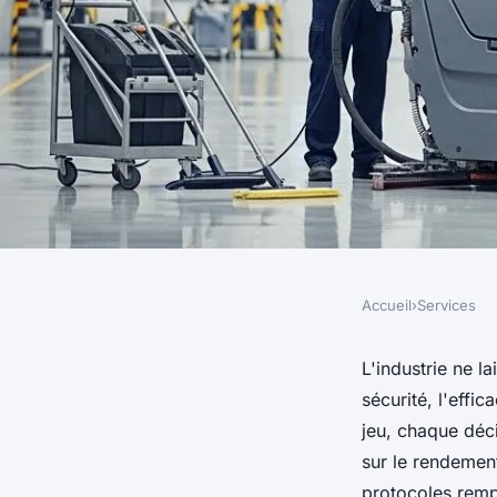
Accueil
›
Services
SERVICES
Le nettoyage industr
L'industrie ne l
sécurité, l'effi
modernes pour une 
jeu, chaque déc
sur le rendement
protocoles remp