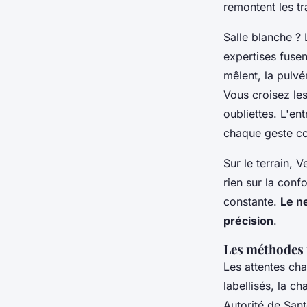
remontent les tr
Salle blanche ? 
expertises fusen
mêlent, la pulvé
Vous croisez les
oubliettes. L'en
chaque geste c
Sur le terrain, 
rien sur la conf
constante.
Le n
précision
.
Les méthodes 
Les attentes cha
labellisés, la c
Autorité de Sant