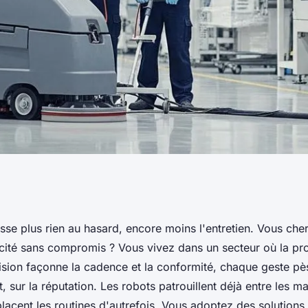
iel : des solutions
aisse plus rien au hasard, encore moins l'entretien. Vous che
cacité sans compromis ? Vous vivez dans un secteur où la p
propreté optimale
ision façonne la cadence et la conformité, chaque geste pès
, sur la réputation. Les robots patrouillent déjà entre les ma
lacent les routines d'autrefois. Vous adoptez des solution