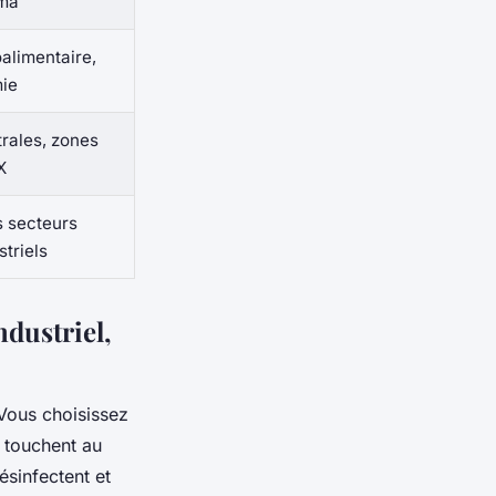
ma
alimentaire,
ie
rales, zones
X
 secteurs
striels
ndustriel,
 Vous choisissez
 touchent au
désinfectent et