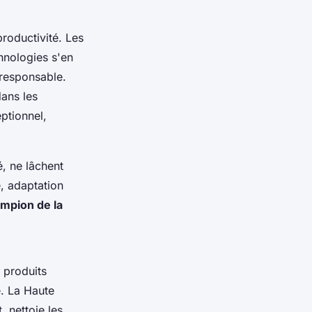
productivité.
Les
hnologies s'en
oresponsable.
dans les
eptionnel,
é, ne lâchent
e, adaptation
ampion de la
s produits
e. La Haute
 nettoie les