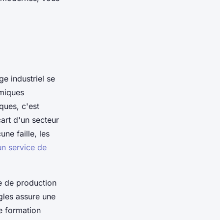
ge industriel se
imiques
ques, c'est
art d'un secteur
ne faille, les
un service de
e de production
gles assure une
de formation