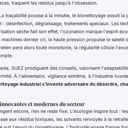
aces, traquent les résidus jusqu'à l'obsession.
La traçabilité pousse à la minutie, le bionettoyage assoit la 
t : désinfection, dégraissage, traitements spéciaux. Les tec
risation sèche fait son effet, l'ozonation marque l'esprit éc
 machines dernier cri, la haute pression propulse la saleté 
tretien perd alors toute monotonie, la régularité côtoie l'exc
ompte.
Veolia, SUEZ prodiguent des conseils, valorisent l'adaptabilit
ormité. À l'alimentaire, vigilance extrême, à l'industrie lourd
ettoyage industriel s'invente adversaire du désordre, ch
innovantes et modernes du secteur
ngent encore, rien ne reste fixe. L'écologie inspire tout : le
hasse aux résidus toxiques, les solvants renvoyés à la retrait
é suit l'envol du bionettoyage. L'hydrodécapage frappe fort,