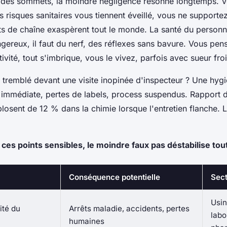
nt des sommets, la moindre négligence résonne longtemps. V
es risques sanitaires vous tiennent éveillé, vous ne supportez
êts de chaîne exaspèrent tout le monde. La santé du personne
ereux, il faut du nerf, des réflexes sans bavure. Vous pens
tivité, tout s'imbrique, vous le vivez, parfois avec sueur fro
 tremblé devant une visite inopinée d'inspecteur ? Une hyg
e immédiate, pertes de labels, process suspendus. Rapport d
plosent de 12 % dans la chimie lorsque l'entretien flanche. Le
ces points sensibles, le moindre faux pas déstabilise tout 
Conséquence potentielle
Sec
Usin
ité du
Arrêts maladie, accidents, pertes
labo
humaines