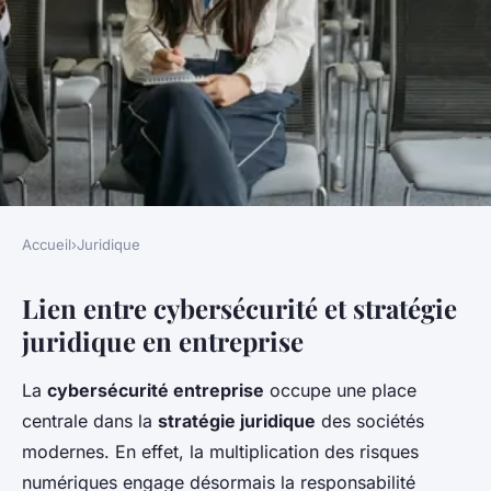
Accueil
›
Juridique
JURIDIQUE
Lien entre cybersécurité et stratégie
Comment les entreprises
juridique en entreprise
peuvent-elles intégrer la
cybersécurité dans leur
La
cybersécurité entreprise
occupe une place
stratégie juridique ?
centrale dans la
stratégie juridique
des sociétés
modernes. En effet, la multiplication des risques
Edouard
•
14 octobre 2025
•
4 min de lecture
numériques engage désormais la responsabilité