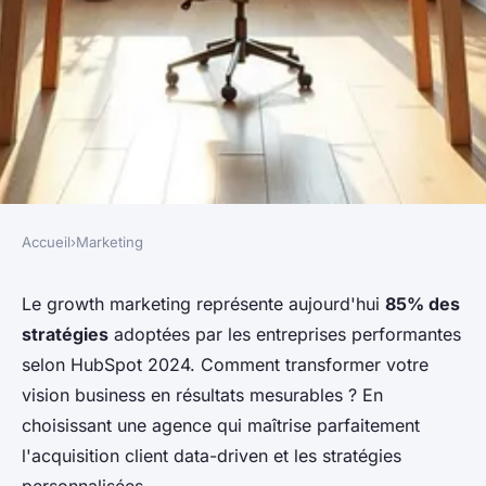
Accueil
›
Marketing
MARKETING
Découvrez l'agence digitale à
Le growth marketing représente aujourd'hui
85% des
stratégies
adoptées par les entreprises performantes
clermont-ferrand qui booste
selon HubSpot 2024. Comment transformer votre
votre croissance
vision business en résultats mesurables ? En
choisissant une agence qui maîtrise parfaitement
Julie
•
21 janvier 2026
•
7 min de lecture
l'acquisition client data-driven et les stratégies